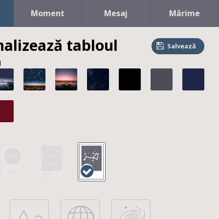
Moment
Mesaj
Mărime
alizează tabloul
Salvează
l