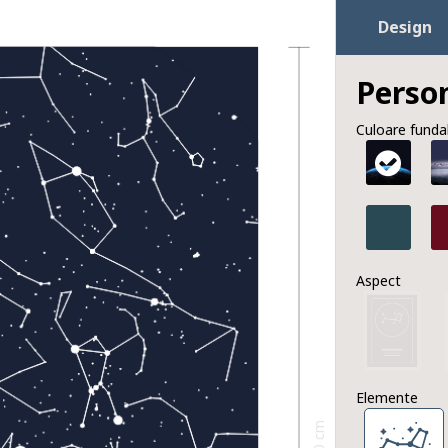
Design
Person
Culoare funda
Aspect
Elemente
30 cm