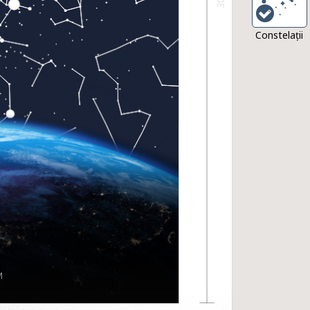
Constelaţii
M